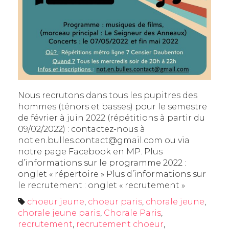
Nous recrutons dans tous les pupitres des
hommes (ténors et basses) pour le semestre
de février à juin 2022 (répétitions à partir du
09/02/2022) : contactez-nous à
not.en.bulles.contact@gmail.com ou via
notre page Facebook en MP. Plus
d’informations sur le programme 2022 :
onglet « répertoire » Plus d’informations sur
le recrutement : onglet « recrutement »
choeur jeune
,
choeur paris
,
chorale jeune
,
chorale jeune paris
,
Chorale Paris
,
recrutement
,
recrutement choeur
,