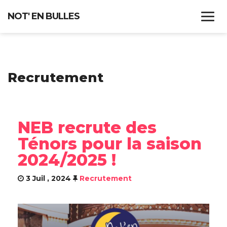
NOT' EN BULLES
ACCUEIL
Recrutement
QUI SOMMES-NOUS ?
CHEF DE CHOEUR
NEB recrute des
RÉPERTOIRE
Ténors pour la saison
CONCERTS
2024/2025 !
3 Juil , 2024
Recrutement
RECRUTEMENT
CONTACT