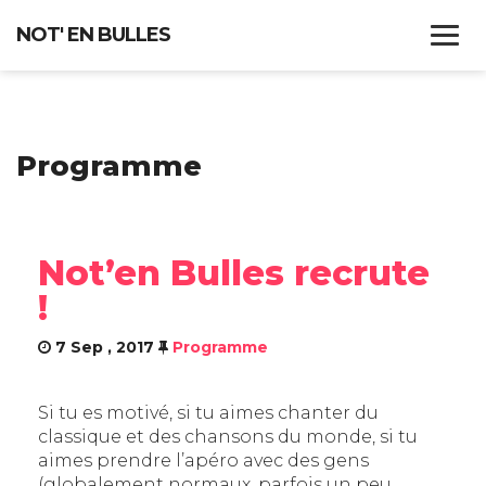
NOT' EN BULLES
ACCUEIL
Programme
QUI SOMMES-NOUS ?
CHEF DE CHOEUR
Not’en Bulles recrute
RÉPERTOIRE
!
CONCERTS
7 Sep , 2017
Programme
RECRUTEMENT
Si tu es motivé, si tu aimes chanter du
classique et des chansons du monde, si tu
CONTACT
aimes prendre l’apéro avec des gens
(globalement normaux, parfois un peu