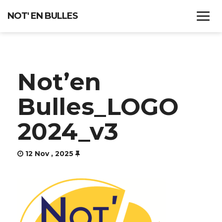
NOT' EN BULLES
ACCUEIL
Not’en
QUI SOMMES-NOUS ?
Bulles_LOGO
CHEF DE CHOEUR
2024_v3
RÉPERTOIRE
CONCERTS
12 Nov , 2025
RECRUTEMENT
CONTACT